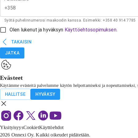
+358
Syötä puhelinnumerosi maakoodin kanssa. Esimerkki: +358 40 914 7785
Olen lukenut ja hyväksyn
Käyttöehtosopimuksen.
TAKAISIN
JATKA
Evästeet
Käytämme evästeitä palvelumme käytön helpottamiseksi ja nopeuttamiseksi, sisäl
HALLITSE
HYVÄKSY
Yksityisyys
Cookiet
Käyttöehdot
2026
Onnexi Oy. Kaikki oikeudet pidätetään.